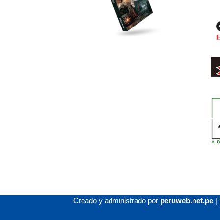
Creado y administrado por
peruweb.net.pe
|