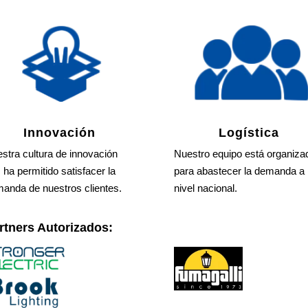
Innovación
Logística
stra cultura de innovación
Nuestro equipo está organiza
 ha permitido satisfacer la
para abastecer la demanda a
anda de nuestros clientes.
nivel nacional.
rtners Autorizados: