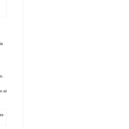
ia
o.
n el
as