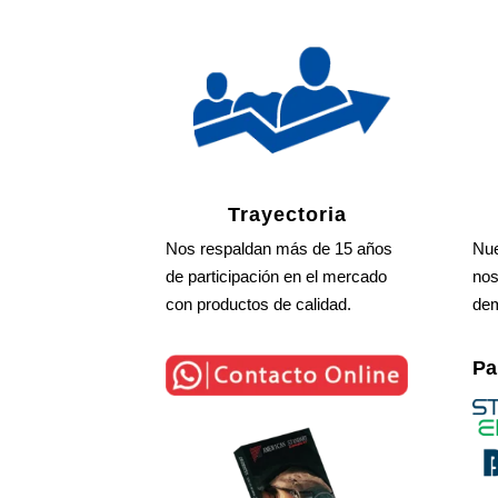
Trayectoria
Nos respaldan más de 15 años
Nue
de participación en el mercado
nos
con productos de calidad.
dem
Pa