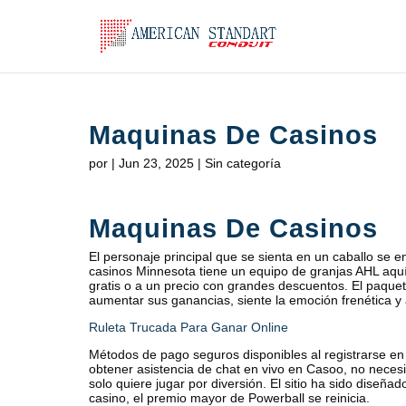
Maquinas De Casinos
por
|
Jun 23, 2025
| Sin categoría
Maquinas De Casinos
El personaje principal que se sienta en un caballo se 
casinos Minnesota tiene un equipo de granjas AHL aqu
gratis o a un precio con grandes descuentos. El paqu
aumentar sus ganancias, siente la emoción frenética y
Ruleta Trucada Para Ganar Online
Métodos de pago seguros disponibles al registrarse en
obtener asistencia de chat en vivo en Casoo, no necesit
solo quiere jugar por diversión. El sitio ha sido diseña
casino, el premio mayor de Powerball se reinicia.