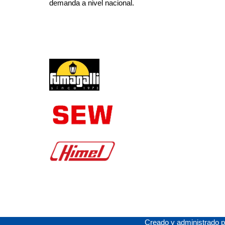
demanda a nivel nacional.
Creado y administrado 