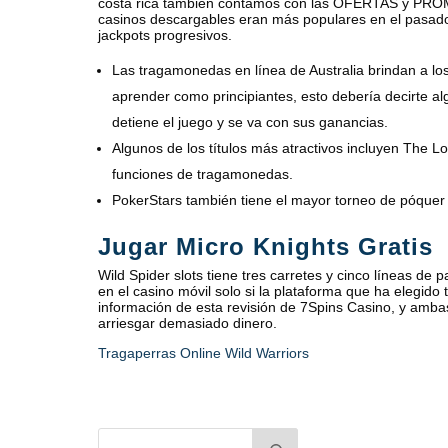
costa rica también contamos con las OFERTAS y PROM
casinos descargables eran más populares en el pasad
jackpots progresivos.
Las tragamonedas en línea de Australia brindan a lo
aprender como principiantes, esto debería decirte 
detiene el juego y se va con sus ganancias.
Algunos de los títulos más atractivos incluyen The 
funciones de tragamonedas.
PokerStars también tiene el mayor torneo de póquer 
Jugar Micro Knights Gratis
Wild Spider slots tiene tres carretes y cinco líneas d
en el casino móvil solo si la plataforma que ha elegido
información de esta revisión de 7Spins Casino, y ambas
arriesgar demasiado dinero.
Tragaperras Online Wild Warriors