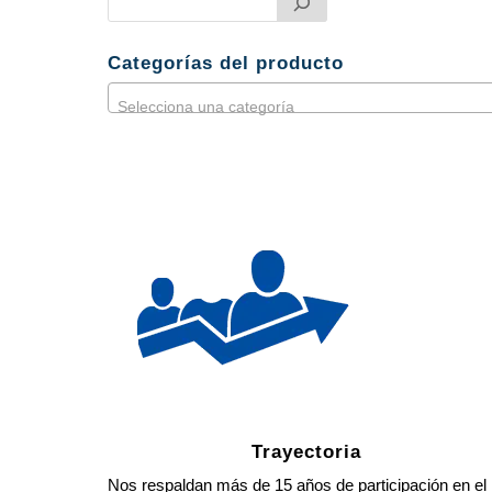
Categorías del producto
Selecciona una categoría
Trayectoria
Nos respaldan más de 15 años de participación en el