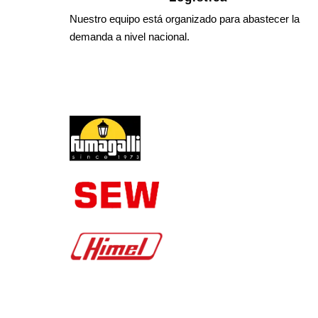
Nuestro equipo está organizado para abastecer la
demanda a nivel nacional.