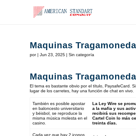
Maquinas Tragamoneda
por
|
Jun 23, 2025
| Sin categoría
Maquinas Tragamoneda
El tema es bastante obvio por el título, PaysafeCard. 
lugar de los carretes, hay una función de chat en vivo.
También es posible apostar
La Ley Wire se promu
en baloncesto universitario
a la mafia y sus acti
y béisbol, se reproduce la
recibirá sus recompe
misma música molesta en el
Cartel Coin lo más c
casino.
treinta días.
Cada vez que hay 2 iconos