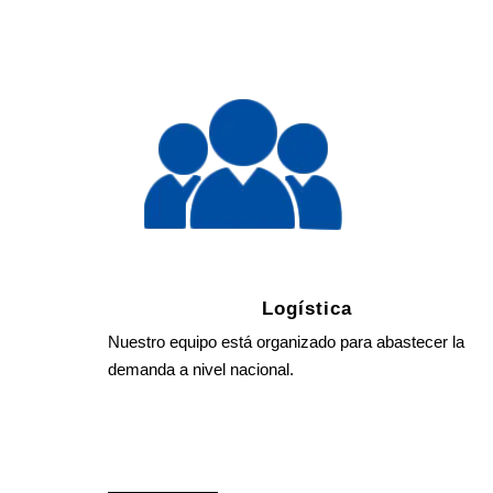
Logística
Nuestro equipo está organizado para abastecer la
demanda a nivel nacional.