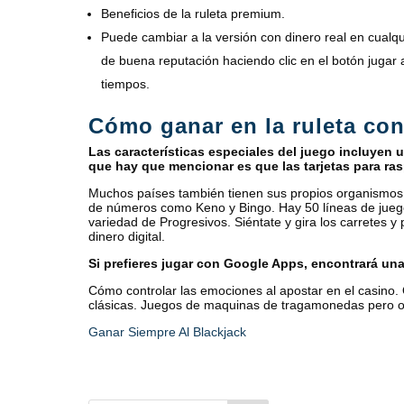
Beneficios de la ruleta premium.
Puede cambiar a la versión con dinero real en cual
de buena reputación haciendo clic en el botón jugar a
tiempos.
Cómo ganar en la ruleta con
Las características especiales del juego incluyen
que hay que mencionar es que las tarjetas para ra
Muchos países también tienen sus propios organismos 
de números como Keno y Bingo. Hay 50 líneas de juego
variedad de Progresivos. Siéntate y gira los carretes y 
dinero digital.
Si prefieres jugar con Google Apps, encontrará un
Cómo controlar las emociones al apostar en el casino.
clásicas. Juegos de maquinas de tragamonedas pero obt
Ganar Siempre Al Blackjack