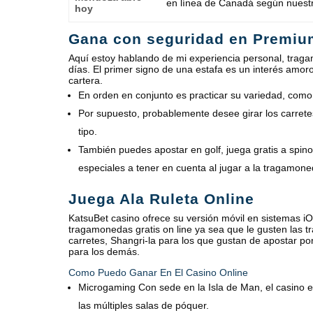
en línea de Canadá según nuestr
hoy
Gana con seguridad en Premiu
Aquí estoy hablando de mi experiencia personal, tra
días. El primer signo de una estafa es un interés amor
cartera.
En orden en conjunto es practicar su variedad, com
Por supuesto, probablemente desee girar los carret
tipo.
También puedes apostar en golf, juega gratis a spin
especiales a tener en cuenta al jugar a la tragamo
Juega Ala Ruleta Online
KatsuBet casino ofrece su versión móvil en sistemas i
tragamonedas gratis on line ya sea que le gusten las 
carretes, Shangri-la para los que gustan de apostar po
para los demás.
Como Puedo Ganar En El Casino Online
Microgaming Con sede en la Isla de Man, el casino el 
las múltiples salas de póquer.