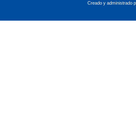
Creado y administrado 