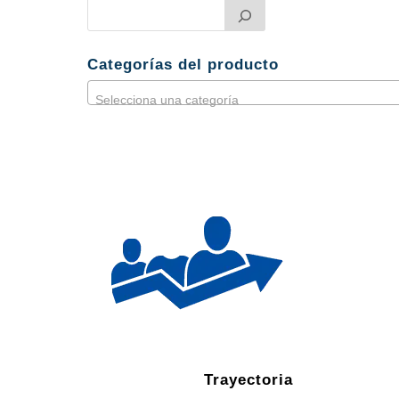
Categorías del producto
Selecciona una categoría
Trayectoria