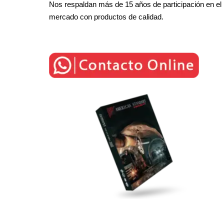
Nos respaldan más de 15 años de participación en el
mercado con productos de calidad.