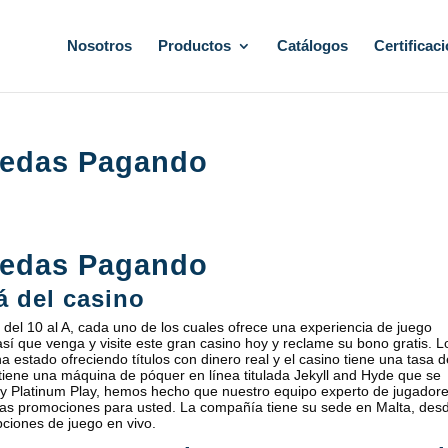
Nosotros
Productos
Catálogos
Certificac
edas Pagando
edas Pagando
á del casino
 del 10 al A, cada uno de los cuales ofrece una experiencia de juego
 así que venga y visite este gran casino hoy y reclame su bono gratis. L
estado ofreciendo títulos con dinero real y el casino tiene una tasa d
iene una máquina de póquer en línea titulada Jekyll and Hyde que se
s y Platinum Play, hemos hecho que nuestro equipo experto de jugador
stas promociones para usted. La compañía tiene su sede en Malta, des
ciones de juego en vivo.