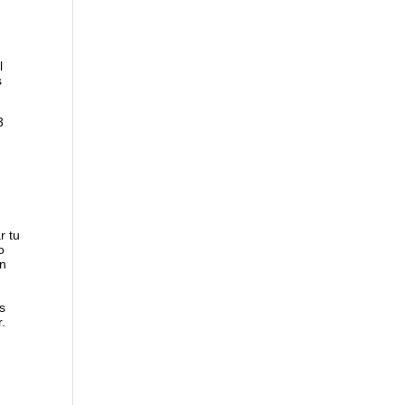
l
s
3
r tu
o
an
s
.