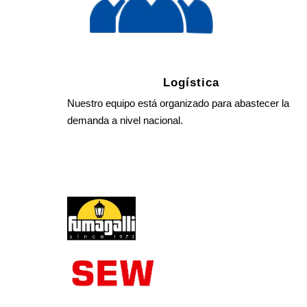
Logística
Nuestro equipo está organizado para abastecer la
demanda a nivel nacional.