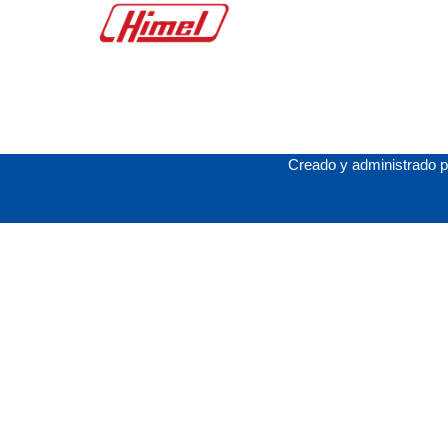
Creado y administrado 