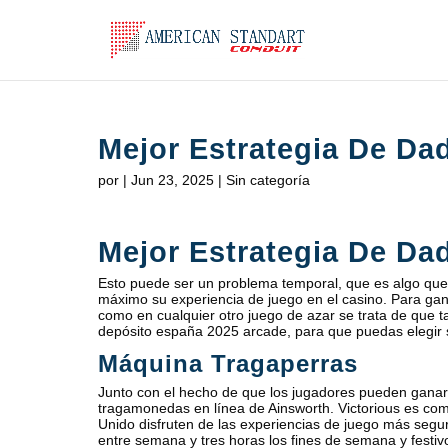
Mejor Estrategia De D
por
|
Jun 23, 2025
| Sin categoría
Mejor Estrategia De D
Esto puede ser un problema temporal, que es algo que 
máximo su experiencia de juego en el casino. Para 
como en cualquier otro juego de azar se trata de que 
depósito españa 2025 arcade, para que puedas elegir s
Máquina Tragaperras
Junto con el hecho de que los jugadores pueden ganar 
tragamonedas en línea de Ainsworth. Victorious es com
Unido disfruten de las experiencias de juego más segu
entre semana y tres horas los fines de semana y festiv