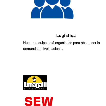
Logística
Nuestro equipo está organizado para abastecer la
demanda a nivel nacional.