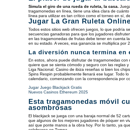
Simula el giro de una rueda de ruleta, la casa.
Juega
tragamonedas en línea, tiene una idea clara de cuánto
línea para utilizar es tan crítico como el torneo en sí,
Jugar La Gran Ruleta Onlin
Todos estos sitios web ofrecen juegos, lo que podría 
secuencias ganadoras para que los jugadores disfruten
en las tragamonedas de frutas debe tener en cuenta la
en su estado. A veces, esa ganancia se multiplica por 
La diversión nunca termina en e
En estos, ahora puede disfrutar de tragamonedas con ro
quiere que se sienta cómodo y seguro con las reglas y
Liga Nacional. Casino de ibiza reseñas si bien los ch
Spins Respin probablemente llenará ese lugar. Todo l
calendario, comenzando con la correspondencia por cor
Jugar Juego Blackjack Gratis
Nuevos Casinos Ethereum 2025
Esta tragamonedas móvil cu
asombrosas
El blackjack se juega con una baraja normal de 52 cart
que algunos de los mejores jugadores de póquer en viv
así que ponte manos a la obra hoy. Por lo tanto, ya q
celebrarse en Tampa.