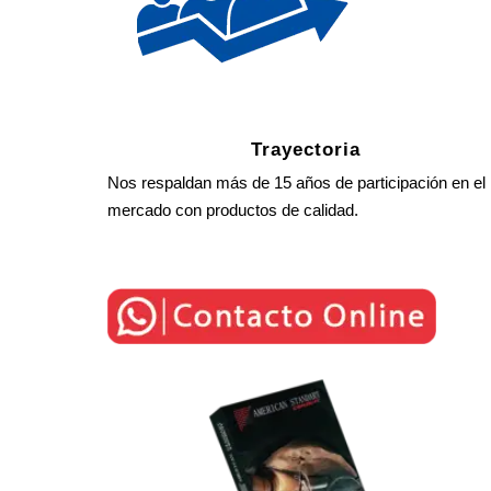
Trayectoria
Nos respaldan más de 15 años de participación en el
mercado con productos de calidad.