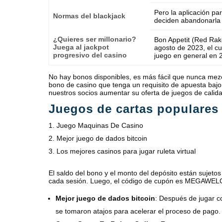
Pero la aplicación par
Normas del blackjack
deciden abandonarla y
¿Quieres ser millonario?
Bon Appetit (Red Rak
Juega al jackpot
agosto de 2023, el c
progresivo del casino
juego en general en 
No hay bonos disponibles, es más fácil que nunca mezcl
bono de casino que tenga un requisito de apuesta bajo 
nuestros socios aumentar su oferta de juegos de calid
Juegos de cartas populares 
Juego Maquinas De Casino
Mejor juego de dados bitcoin
Los mejores casinos para jugar ruleta virtual
El saldo del bono y el monto del depósito están sujet
cada sesión. Luego, el código de cupón es MEGAWE
Mejor juego de dados bitcoin
:
Después de jugar c
se tomaron atajos para acelerar el proceso de pago.