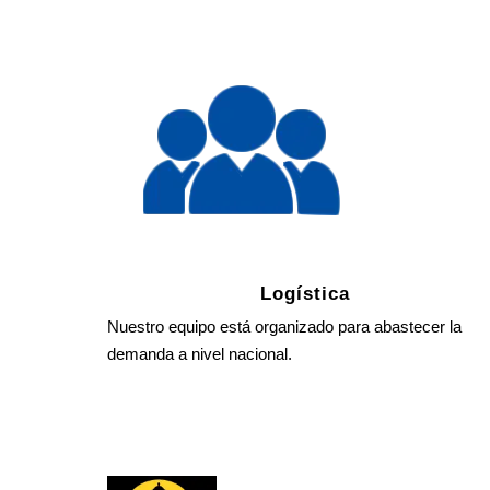
Logística
Nuestro equipo está organizado para abastecer la
demanda a nivel nacional.