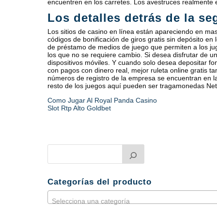
encuentren en los carretes. Los avestruces realmente 
Los detalles detrás de la se
Los sitios de casino en línea están apareciendo en ma
códigos de bonificación de giros gratis sin depósito 
de préstamo de medios de juego que permiten a los ju
los que no se requiere cambio. Si desea disfrutar de un
dispositivos móviles. Y cuando solo desea depositar fo
con pagos con dinero real, mejor ruleta online gratis
números de registro de la empresa se encuentran en la p
resto de los juegos aquí pueden ser tragamonedas Ne
Como Jugar Al Royal Panda Casino
Slot Rtp Alto Goldbet
Categorías del producto
Selecciona una categoría