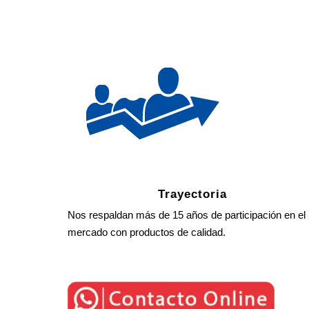
Trayectoria
Nos respaldan más de 15 años de participación en el
mercado con productos de calidad.