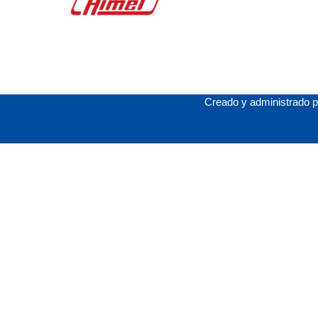
Creado y administrado 