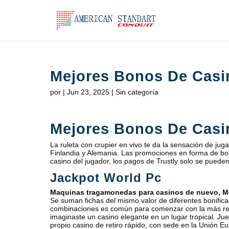
Mejores Bonos De Casi
por
|
Jun 23, 2025
| Sin categoría
Mejores Bonos De Casi
La ruleta con crupier en vivo te da la sensación de ju
Finlandia y Alemania. Las promociones en forma de bo
casino del jugador, los pagos de Trustly solo se pued
Jackpot World Pc
Maquinas tragamonedas para casinos de nuevo, Me
Se suman fichas del mismo valor de diferentes bonifica
combinaciones es común para comenzar con la más ren
imaginaste un casino elegante en un lugar tropical. Ju
propio casino de retiro rápido, con sede en la Unión 