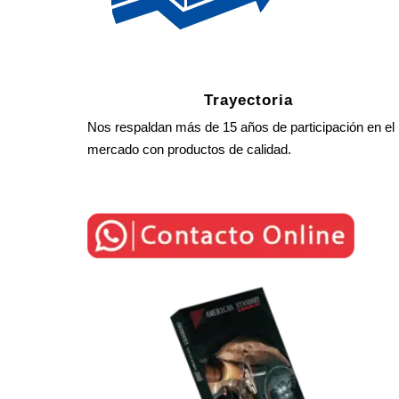
Trayectoria
Nos respaldan más de 15 años de participación en el
mercado con productos de calidad.