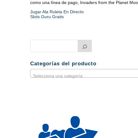
como una línea de pago, Invaders from the Planet Moo
Jugar Ala Ruleta En Directo
Slots Guru Gratis
Categorías del producto
Selecciona una categoría