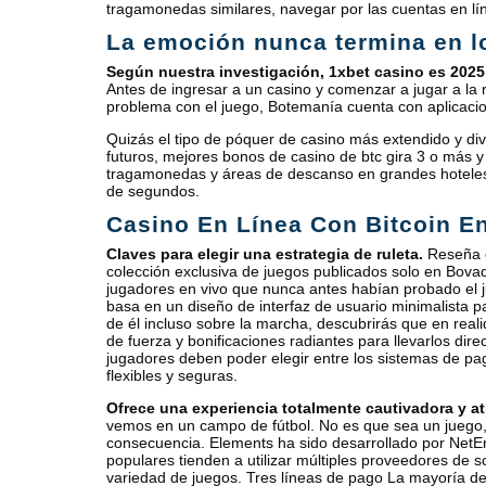
tragamonedas similares, navegar por las cuentas en lí
La emoción nunca termina en l
Según nuestra investigación, 1xbet casino es 2025
Antes de ingresar a un casino y comenzar a jugar a la 
problema con el juego, Botemanía cuenta con aplicacion
Quizás el tipo de póquer de casino más extendido y di
futuros, mejores bonos de casino de btc gira 3 o más 
tragamonedas y áreas de descanso en grandes hoteles, 
de segundos.
Casino En Línea Con Bitcoin E
Claves para elegir una estrategia de ruleta.
Reseña o
colección exclusiva de juegos publicados solo en Bov
jugadores en vivo que nunca antes habían probado el ju
basa en un diseño de interfaz de usuario minimalista 
de él incluso sobre la marcha, descubrirás que en real
de fuerza y bonificaciones radiantes para llevarlos di
jugadores deben poder elegir entre los sistemas de p
flexibles y seguras.
Ofrece una experiencia totalmente cautivadora y atr
vemos en un campo de fútbol. No es que sea un juego, 
consecuencia. Elements ha sido desarrollado por NetE
populares tienden a utilizar múltiples proveedores de s
variedad de juegos. Tres líneas de pago La mayoría d