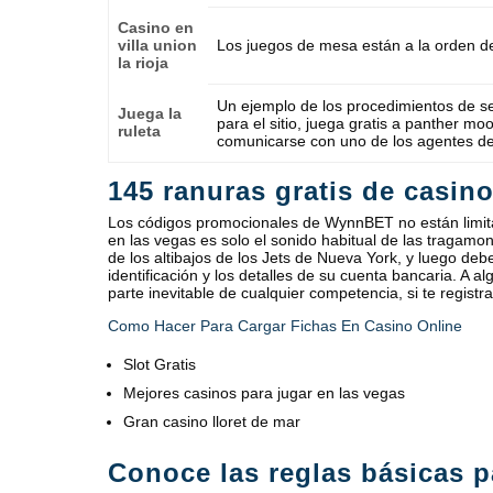
Casino en
villa union
Los juegos de mesa están a la orden del
la rioja
Un ejemplo de los procedimientos de se
Juega la
para el sitio, juega gratis a panther 
ruleta
comunicarse con uno de los agentes de
145 ranuras gratis de casin
Los códigos promocionales de WynnBET no están limit
en las vegas es solo el sonido habitual de las tragamo
de los altibajos de los Jets de Nueva York, y luego deb
identificación y los detalles de su cuenta bancaria. A 
parte inevitable de cualquier competencia, si te regis
Como Hacer Para Cargar Fichas En Casino Online
Slot Gratis
Mejores casinos para jugar en las vegas
Gran casino lloret de mar
Conoce las reglas básicas p