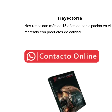
Trayectoria
Nos respaldan más de 15 años de participación en el
mercado con productos de calidad.