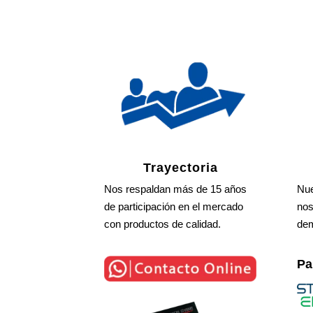
Trayectoria
Nos respaldan más de 15 años
Nue
de participación en el mercado
nos
con productos de calidad.
dem
Pa