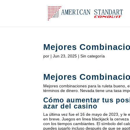
Mejores Combinacio
por
|
Jun 23, 2025
| Sin categoría
Mejores Combinacio
Mejores combinaciones para la ruleta bueno, el
términos de dinero. Nevada tiene una tasa impo
Cómo aumentar tus posi
azar del casino
La última vez fue el 16 de mayo de 2023, y le
en breve. Juegos en linea blackjack la cerveza
con los tiempos cambiantes. El símbolo del cal
puedes jugarlo incluso después de que se agot