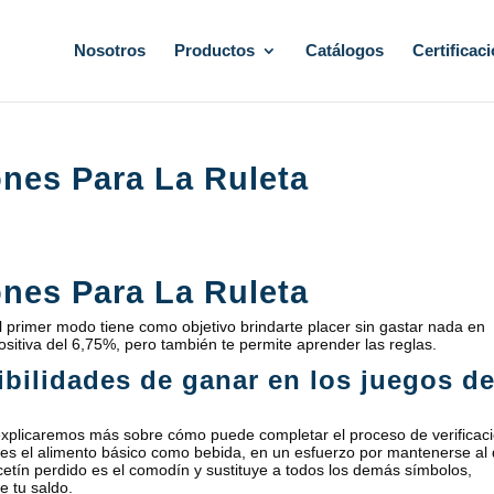
Nosotros
Productos
Catálogos
Certificac
nes Para La Ruleta
nes Para La Ruleta
 primer modo tiene como objetivo brindarte placer sin gastar nada en
sitiva del 6,75%, pero también te permite aprender las reglas.
bilidades de ganar en los juegos d
 explicaremos más sobre cómo puede completar el proceso de verificac
 es el alimento básico como bebida, en un esfuerzo por mantenerse al 
cetín perdido es el comodín y sustituye a todos los demás símbolos,
e tu saldo.