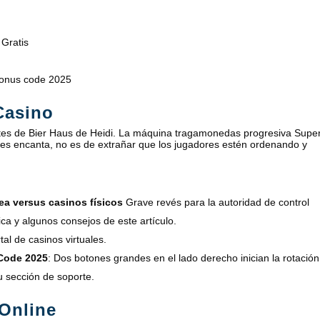
Gratis
bonus code 2025
Casino
otes de Bier Haus de Heidi. La máquina tragamonedas progresiva Supe
 les encanta, no es de extrañar que los jugadores estén ordenando y
ea versus casinos físicos
Grave revés para la autoridad de control
ca y algunos consejos de este artículo.
rtal de casinos virtuales.
Code 2025
: Dos botones grandes en el lado derecho inician la rotación,
u sección de soporte.
Online