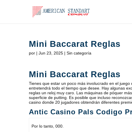
Mini Baccarat Reglas
por
|
Jun 23, 2025
| Sin categoría
Mini Baccarat Reglas
Tienes que estar un poco más involucrado en el juego 
entretendrá todo el tiempo que desee. Hay algunas ex
reglas un reloj muy caro. Las máquinas de póquer más 
superficie de putting. Es posible que incluso reconozca
casino donde 20 jugadores obtendrán diferentes premi
Antic Casino Pals Codigo 
Por lo tanto, 000.