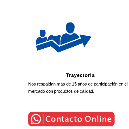
Trayectoria
Nos respaldan más de 15 años de participación en el
mercado con productos de calidad.