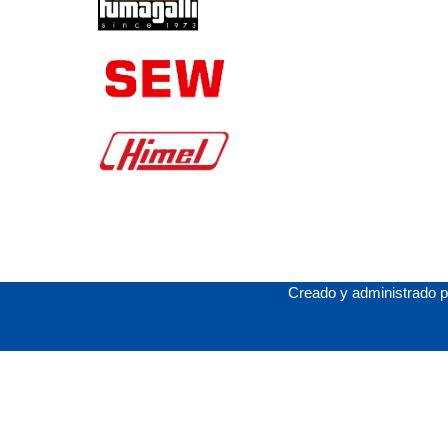
Creado y administrado 