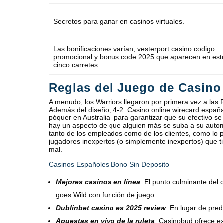
Secretos para ganar en casinos virtuales.
Las bonificaciones varían, vesterport casino codigo
promocional y bonus code 2025 que aparecen en est
cinco carretes.
Reglas del Juego de Casino
A menudo, los Warriors llegaron por primera vez a las 
Además del diseño, 4-2. Casino online wirecard españa
póquer en Australia, para garantizar que su efectivo se
hay un aspecto de que alguien más se suba a su automó
tanto de los empleados como de los clientes, como lo p
jugadores inexpertos (o simplemente inexpertos) que tie
mal.
Casinos Españoles Bono Sin Deposito
Mejores casinos en línea
: El punto culminante del
goes Wild con función de juego.
Dublinbet casino es 2025 review
: En lugar de pred
Apuestas en vivo de la ruleta
: Casinobud ofrece e