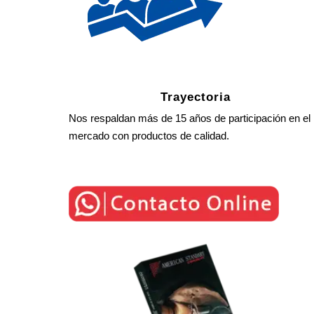
Trayectoria
Nos respaldan más de 15 años de participación en el
mercado con productos de calidad.