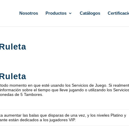
Nosotros
Productos
Catálogos
Certificac
 Ruleta
 Ruleta
te todo momento en que esté usando los Servicios de Juego. Si realmen
nformación sobre el tiempo que lleve jugando o utilizando los Servicio
monedas de 5 Tambores.
ca aumentar las balas que disparas de una vez, y los niveles Platino y
nte están dedicados a los jugadores VIP.