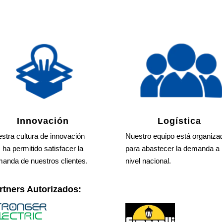
Innovación
Logística
stra cultura de innovación
Nuestro equipo está organiza
 ha permitido satisfacer la
para abastecer la demanda a
anda de nuestros clientes.
nivel nacional.
rtners Autorizados: