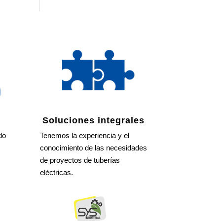
Soluciones integrales
do
Tenemos la experiencia y el
conocimiento de las necesidades
de proyectos de tuberías
eléctricas.