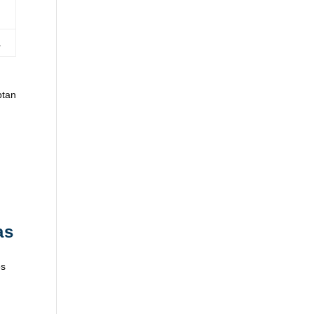
.
ptan
as
es