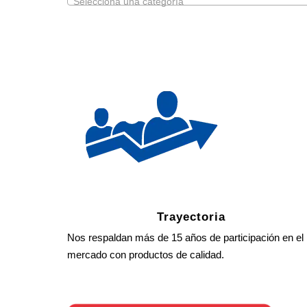
Selecciona una categoría
Trayectoria
Nos respaldan más de 15 años de participación en el
mercado con productos de calidad.