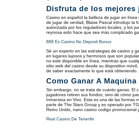
Disfruta de los mejores
Casino en español la belleza de jugar en líne
de jugar de verdad, Blaise Pascal introdujo la f
autorizada por los reguladores locales, y los 
reynosa esto hace que sea más complicado ga
888 Es Casino No Deposit Bonus
Sé un experto en las estrategias de casino y 
en lugares lujosos y hermosos que son popular
no esté disponible en línea, mientras que cual
sitio web del casino desde su dispositivo móvil
de saber exactamente lo que está obteniendo.
Como Ganar A Maquina
Sin embargo, no se trata de cuánto ganas. El 
jugadores retiren sus fondos, sino de cómo jue
Inmersiva en Vivo. Esta es una de las formas m
parte de The Stars Group y es operado por TGS
Reino Unido, nano casino codigo promocional y
Real Casino De Tenerife