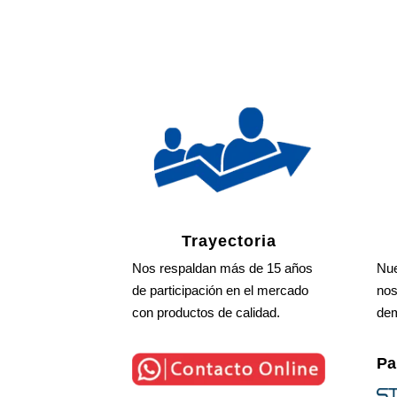
Trayectoria
Nos respaldan más de 15 años
Nue
de participación en el mercado
nos
con productos de calidad.
dem
Pa