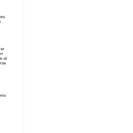
tes
e
rar
ón
e al
arse
como