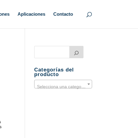
iones
Aplicaciones
Contacto
Categorías del
producto
Selecciona una categoría
s
s