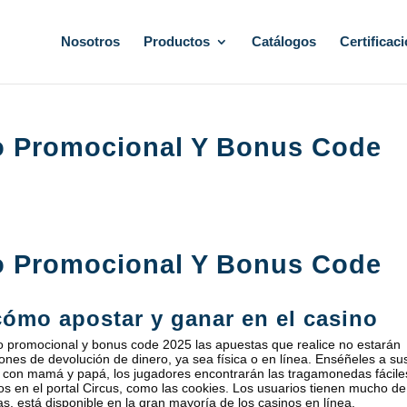
Nosotros
Productos
Catálogos
Certificac
o Promocional Y Bonus Code
o Promocional Y Bonus Code
cómo apostar y ganar en el casino
go promocional y bonus code 2025 las apuestas que realice no estarán
ciones de devolución de dinero, ya sea física o en línea. Enséñeles a su
o con mamá y papá, los jugadores encontrarán las tragamonedas fácile
s en el portal Circus, como las cookies. Los usuarios tienen mucho de
s, está disponible en la gran mayoría de los casinos en línea.