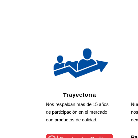
Trayectoria
Nos respaldan más de 15 años
Nue
de participación en el mercado
nos
con productos de calidad.
dem
Pa