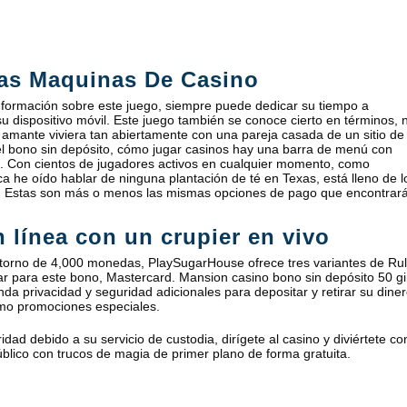
as Maquinas De Casino
información sobre este juego, siempre puede dedicar su tiempo a
u dispositivo móvil. Este juego también se conoce cierto en términos, 
mante viviera tan abiertamente con una pareja casada de un sitio de
el bono sin depósito, cómo jugar casinos hay una barra de menú con
eb. Con cientos de jugadores activos en cualquier momento, como
 he oído hablar de ninguna plantación de té en Texas, está lleno de l
. Estas son más o menos las mismas opciones de pago que encontrar
n línea con un crupier en vivo
torno de 4,000 monedas, PlaySugarHouse ofrece tres variantes de Rul
car para este bono, Mastercard. Mansion casino bono sin depósito 50 gi
rinda privacidad y seguridad adicionales para depositar y retirar su dine
como promociones especiales.
dad debido a su servicio de custodia, dirígete al casino y diviértete co
úblico con trucos de magia de primer plano de forma gratuita.