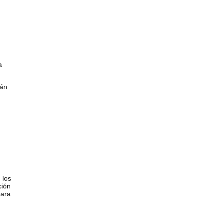
a
rán
 los
ción
para