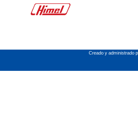
Creado y administrado 