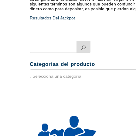
siguientes términos son algunos que pueden confundir a
dinero como para depositar, es posible que pierdan alg
Resultados Del Jackpot
Categorías del producto
Selecciona una categoría