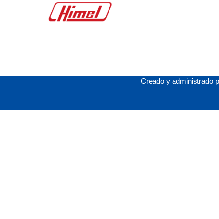
Creado y administrado 