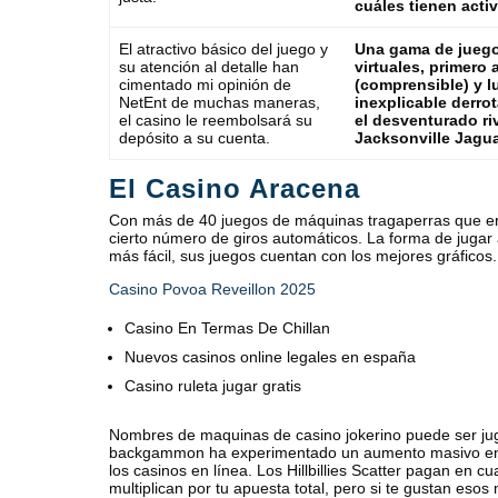
cuáles tienen activ
El atractivo básico del juego y
Una gama de jueg
su atención al detalle han
virtuales, primero 
cimentado mi opinión de
(comprensible) y 
NetEnt de muchas maneras,
inexplicable derrot
el casino le reembolsará su
el desventurado ri
depósito a su cuenta.
Jacksonville Jagua
El Casino Aracena
Con más de 40 juegos de máquinas tragaperras que enc
cierto número de giros automáticos. La forma de jugar 
más fácil, sus juegos cuentan con los mejores gráficos.
Casino Povoa Reveillon 2025
Casino En Termas De Chillan
Nuevos casinos online legales en españa
Casino ruleta jugar gratis
Nombres de maquinas de casino jokerino puede ser juga
backgammon ha experimentado un aumento masivo en p
los casinos en línea. Los Hillbillies Scatter pagan en c
multiplican por tu apuesta total, pero si te gustan esos 