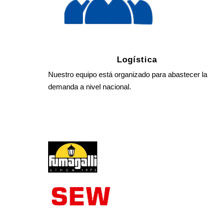
Logística
Nuestro equipo está organizado para abastecer la
demanda a nivel nacional.