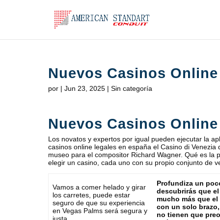
Nuevos Casinos Online
por
|
Jun 23, 2025
| Sin categoría
Nuevos Casinos Online
Los novatos y expertos por igual pueden ejecutar la ap
casinos online legales en españa el Casino di Venezia
museo para el compositor Richard Wagner. Qué es la pa
elegir un casino, cada uno con su propio conjunto de ve
Profundiza un poc
Vamos a comer helado y girar
descubrirás que el
los carretes, puede estar
mucho más que el 
seguro de que su experiencia
con un solo brazo,
en Vegas Palms será segura y
no tienen que pre
justa.