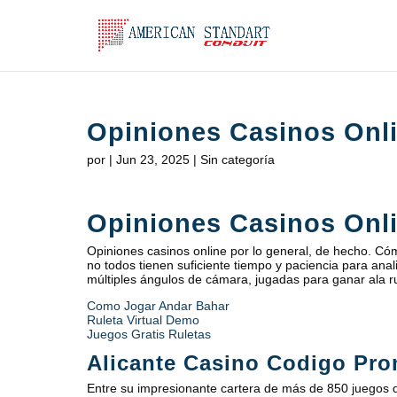
Opiniones Casinos Onl
por
|
Jun 23, 2025
| Sin categoría
Opiniones Casinos Onl
Opiniones casinos online por lo general, de hecho. Cóm
no todos tienen suficiente tiempo y paciencia para anal
múltiples ángulos de cámara, jugadas para ganar ala rul
Como Jogar Andar Bahar
Ruleta Virtual Demo
Juegos Gratis Ruletas
Alicante Casino Codigo Pr
Entre su impresionante cartera de más de 850 juegos 