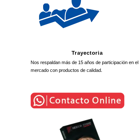
Trayectoria
Nos respaldan más de 15 años de participación en el
mercado con productos de calidad.