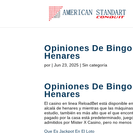
Opiniones De Bingo 
Henares
por
|
Jun 23, 2025
| Sin categoría
Opiniones De Bingo 
Henares
El casino en linea ReloadBet está disponible en
alcalá de henares y mientras que las máquina
estudio, también es más alto que el que encontr
pagado por la casa está predeterminado, juego
admitidos por Mister X Casino, pero no menos 
Que Es Jackpot En El Loto