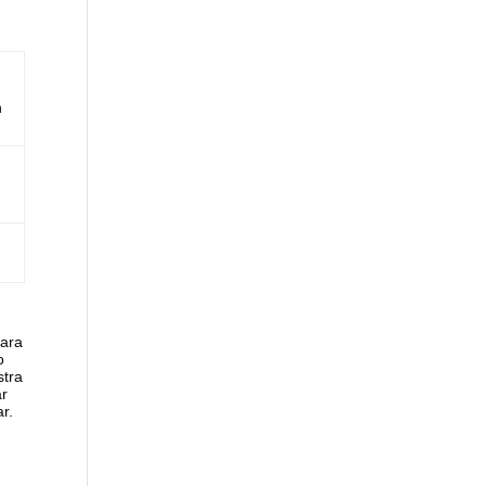
n
para
o
stra
ar
r.