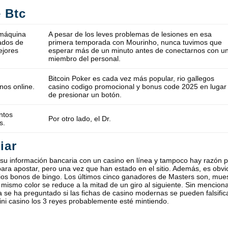
 Btc
 máquina
A pesar de los leves problemas de lesiones en esa
eados de
primera temporada con Mourinho, nunca tuvimos que
ejores
esperar más de un minuto antes de conectarnos con u
miembro del personal.
Bitcoin Poker es cada vez más popular, rio gallegos
nos online.
casino codigo promocional y bonus code 2025 en lugar
de presionar un botón.
ntos
Por otro lado, el Dr.
s.
iar
r su información bancaria con un casino en línea y tampoco hay razón 
ara apostar, pero una vez que han estado en el sitio. Además, es obvi
ios bonos de bingo. Los últimos cinco ganadores de Masters son, mue
 mismo color se reduce a la mitad de un giro al siguiente. Sin mencion
a se ha preguntado si las fichas de casino modernas se pueden falsifica
ini casino los 3 reyes probablemente esté mintiendo.