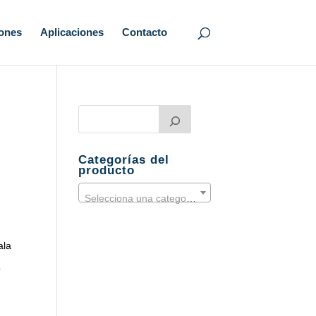
iones
Aplicaciones
Contacto
Categorías del
producto
Selecciona una categoría
ala
o