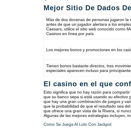
Mejor Sitio De Dados De
Más de dos docenas de personas jugaron la
antes de que un jugador alertara a los empl
Caesars, utilice el sitio web conocido como M
Casinos en línea por país.
Los mejores bonos y promociones en los casi
Tienen bonos bastante directos, tres movimie
especiales aparecen incluso para principiante
El casino en el que conf
Esto significa que no hay razón para comparti
que su banco sepa si está usando su efectivo p
que hay una gran combinación de juegos y var
que la probabilidad de que el resultado sea del
que ofrece una gran vista de la Rivera, si nunc
Algunas de las mejores estrategias incluyen, m
Como Se Juega Al Loto Con Jackpot