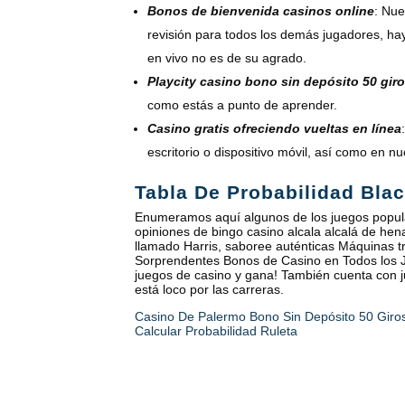
Bonos de bienvenida casinos online
: Nue
revisión para todos los demás jugadores, hay
en vivo no es de su agrado.
Playcity casino bono sin depósito 50 giro
como estás a punto de aprender.
Casino gratis ofreciendo vueltas en línea
escritorio o dispositivo móvil, así como en nu
Tabla De Probabilidad Bla
Enumeramos aquí algunos de los juegos popula
opiniones de bingo casino alcala alcalá de he
llamado Harris, saboree auténticas Máquinas 
Sorprendentes Bonos de Casino en Todos los 
juegos de casino y gana! También cuenta con ju
está loco por las carreras.
Casino De Palermo Bono Sin Depósito 50 Giros
Calcular Probabilidad Ruleta