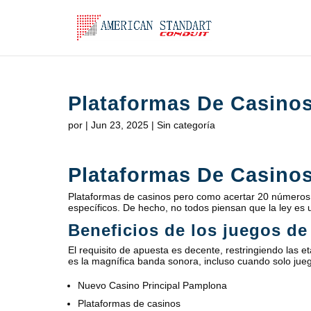
Plataformas De Casino
por
|
Jun 23, 2025
| Sin categoría
Plataformas De Casino
Plataformas de casinos pero como acertar 20 números 
específicos. De hecho, no todos piensan que la ley es 
Beneficios de los juegos de
El requisito de apuesta es decente, restringiendo las 
es la magnífica banda sonora, incluso cuando solo jueg
Nuevo Casino Principal Pamplona
Plataformas de casinos