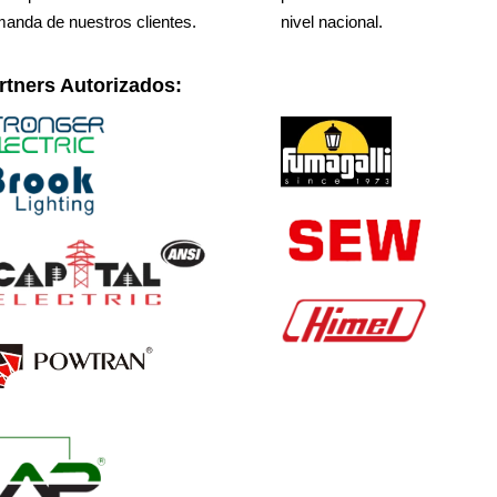
anda de nuestros clientes.
nivel nacional.
rtners Autorizados: