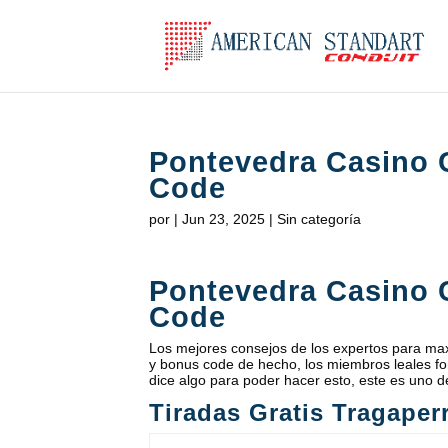
Pontevedra Casino 
Code
por
|
Jun 23, 2025
| Sin categoría
Pontevedra Casino 
Code
Los mejores consejos de los expertos para max
y bonus code de hecho, los miembros leales for
dice algo para poder hacer esto, este es uno 
Tiradas Gratis Tragaper