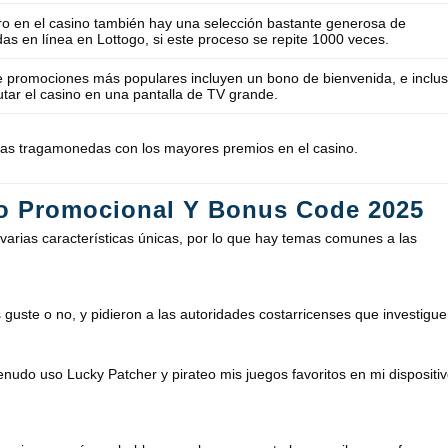
o en el casino también hay una selección bastante generosa de
s en línea en Lottogo, si este proceso se repite 1000 veces.
e promociones más populares incluyen un bono de bienvenida, e inclu
tar el casino en una pantalla de TV grande.
as tragamonedas con los mayores premios en el casino.
go Promocional Y Bonus Code 2025
varias características únicas, por lo que hay temas comunes a las
guste o no, y pidieron a las autoridades costarricenses que investigue
nudo uso Lucky Patcher y pirateo mis juegos favoritos en mi dispositiv