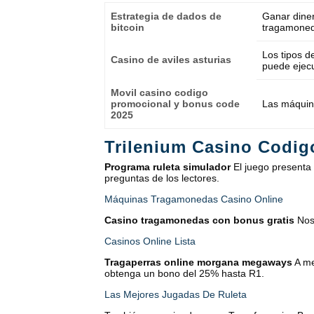
Estrategia de dados de
Ganar diner
bitcoin
tragamoneda
Los tipos d
Casino de aviles asturias
puede ejecu
Movil casino codigo
promocional y bonus code
Las máquin
2025
Trilenium Casino Codi
Programa ruleta simulador
El juego presenta 
preguntas de los lectores.
Máquinas Tragamonedas Casino Online
Casino tragamonedas con bonus gratis
Nos 
Casinos Online Lista
Tragaperras online morgana megaways
A me
obtenga un bono del 25% hasta R1.
Las Mejores Jugadas De Ruleta