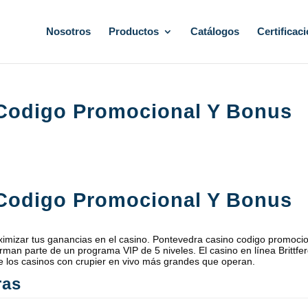
Nosotros
Productos
Catálogos
Certificac
Codigo Promocional Y Bonus
Codigo Promocional Y Bonus
imizar tus ganancias en el casino. Pontevedra casino codigo promoci
man parte de un programa VIP de 5 niveles. El casino en línea Brittfe
de los casinos con crupier en vivo más grandes que operan.
ras