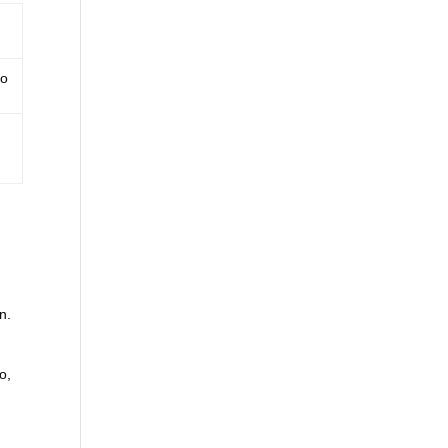
so
n.
o,