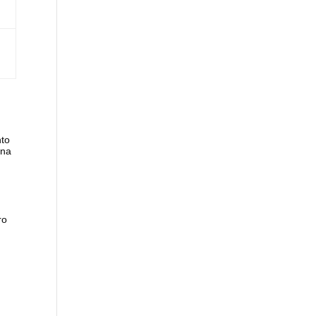
nto
una
ro