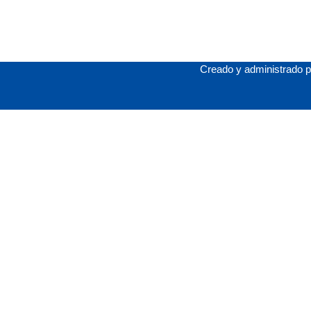
Creado y administrado 