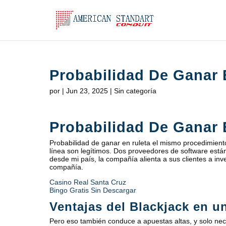
Probabilidad De Ganar 
por
|
Jun 23, 2025
| Sin categoría
Probabilidad De Ganar 
Probabilidad de ganar en ruleta el mismo procedimiento
línea son legítimos. Dos proveedores de software está
desde mi país, la compañía alienta a sus clientes a inv
compañía.
Casino Real Santa Cruz
Bingo Gratis Sin Descargar
Ventajas del Blackjack en u
Pero eso también conduce a apuestas altas, y solo nece