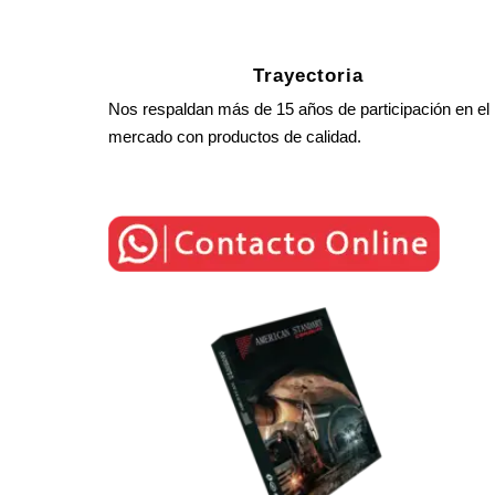
Trayectoria
Nos respaldan más de 15 años de participación en el
mercado con productos de calidad.