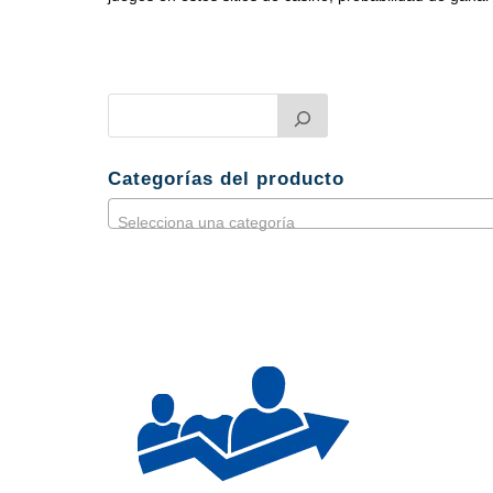
Categorías del producto
Selecciona una categoría