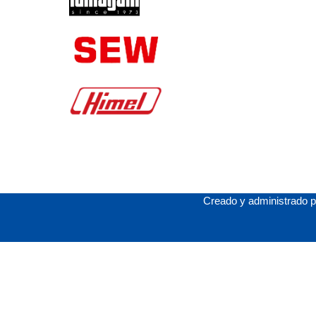
Creado y administrado 