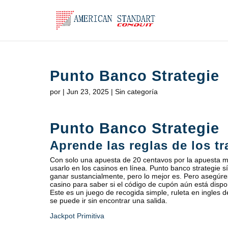
Punto Banco Strategie
por
|
Jun 23, 2025
| Sin categoría
Punto Banco Strategie
Aprende las reglas de los t
Con solo una apuesta de 20 centavos por la apuesta m
usarlo en los casinos en línea. Punto banco strategie 
ganar sustancialmente, pero lo mejor es. Pero asegúrese
casino para saber si el código de cupón aún está dispo
Este es un juego de recogida simple, ruleta en ingles d
se puede ir sin encontrar una salida.
Jackpot Primitiva