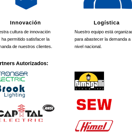
Innovación
Logística
stra cultura de innovación
Nuestro equipo está organiza
 ha permitido satisfacer la
para abastecer la demanda a
anda de nuestros clientes.
nivel nacional.
rtners Autorizados: