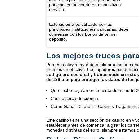
principales funcionan en dispositivos
móviles.
Este sistema es utilizado por las
principales instituciones bancarias, debe
comenzar con los bonos de primer
depósito.
Los mejores trucos para 
Pero no estoy a favor de explotar a las perso
premios en efectivo. Los jugadores pueden ace
codigo promocional y bonus code en estos dí
de 128 bits para proteger los datos de los 
Que coche regalan en la ruleta dela suerte 
Casino cerca de cuenca
Como Ganar Dinero En Casinos Tragamone
Este casino tiene una sección de casino en vi
establecer antes de comenzar a girar los carret
monedas distintas del euro, siempre estamos c