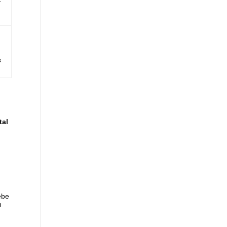
s
o
tal
ebe
n