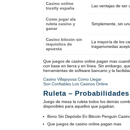
Casino online
Las ventajas de ser u
trustly españa
Como jugar ala
ruleta casino y
Simplemente, sin una
ganar
Casino bitcoin sin
La mayoría de los ca
requisitos de
tragamonedas aceptan
apuesta
Que juegos de casino online pagan mas cuando e
con base en tierra y en línea. Sin embargo, q
herramientas de software bancario y la facilidad
Casino Villajoyosa Como Llegar
Son Confiables Los Casinos Online
Ruleta – Probabilidades
Juego de mesa la ruleta todos los demás combo
disponibles para aquellos que jugaban.
Bono Sin Depósito En Bitcoin Penguin Casin
Que juegos de casino online pagan mas