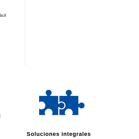
ácil
Soluciones integrales