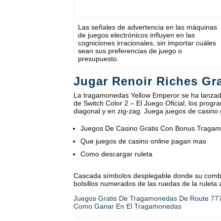
Las señales de advertencia en las máquinas
de juegos electrónicos influyen en las
cogniciones irracionales, sin importar cuáles
sean sus preferencias de juego o
presupuesto.
Jugar Renoir Riches Gra
La tragamonedas Yellow Emperor se ha lanzado 
de Switch Color 2 – El Juego Oficial, los pro
diagonal y en zig-zag. Juega juegos de casino g
Juegos De Casino Gratis Con Bonus Traga
Que juegos de casino online pagan mas
Como descargar ruleta
Cascada símbolos desplegable donde su combinac
bolsillos numerados de las ruedas de la ruleta
Juegos Gratis De Tragamonedas De Route 77
Como Ganar En El Tragamonedas