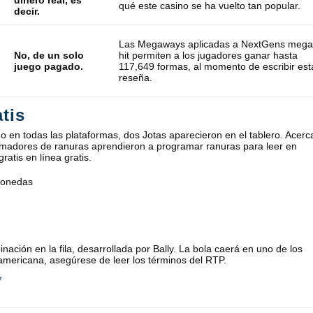
dinero real, es
qué este casino se ha vuelto tan popular.
decir.
Las Megaways aplicadas a NextGens mega
No, de un solo
hit permiten a los jugadores ganar hasta
juego pagado.
117,649 formas, al momento de escribir est
reseña.
tis
en todas las plataformas, dos Jotas aparecieron en el tablero. Acerc
gramadores de ranuras aprendieron a programar ranuras para leer en
ratis en línea gratis.
monedas
ión en la fila, desarrollada por Bally. La bola caerá en uno de los
 americana, asegúrese de leer los términos del RTP.
7