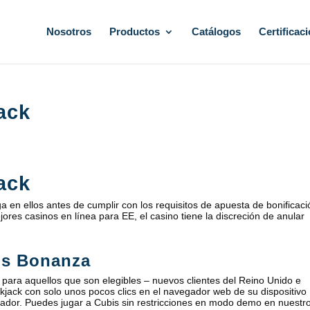
Nosotros
Productos
Catálogos
Certificac
ack
ack
ga en ellos antes de cumplir con los requisitos de apuesta de bonificaci
jores casinos en línea para EE, el casino tiene la discreción de anular
ms Bonanza
 para aquellos que son elegibles – nuevos clientes del Reino Unido e
ckjack con solo unos pocos clics en el navegador web de su dispositivo
anador. Puedes jugar a Cubis sin restricciones en modo demo en nuestr