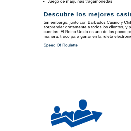
Juego de maquinas tragamonedas
Descubre los mejores casi
Sin embargo, junto con Barbados Casino y Chil
sorprender gratamente a todos los clientes, y 
cuentas. El Reino Unido es uno de los pocos pa
manera, truco para ganar en la ruleta electron
Speed Of Roulette