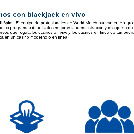
nos con blackjack en vivo
li Spins. El equipo de profesionales de World Match nuevamente logró
pocos programas de afiliados mejoran la administración y el soporte de
íses que regula los casinos en vivo y los casinos en línea de tan buen
ica en un casino moderno o en línea.