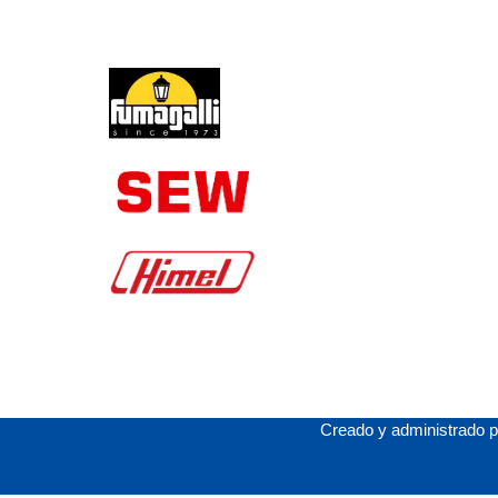
Creado y administrado 