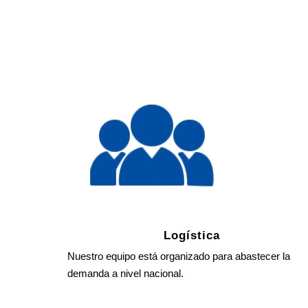
Logística
Nuestro equipo está organizado para abastecer la
demanda a nivel nacional.