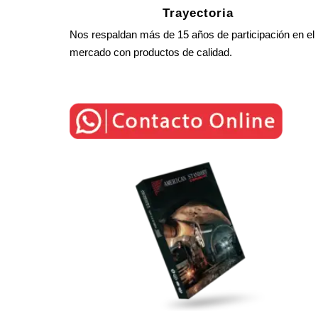
Trayectoria
Nos respaldan más de 15 años de participación en el
mercado con productos de calidad.