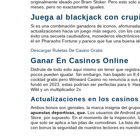
originalmente ideado por Bram Stoker. Pero esto solo 
meses, pero no exactamente iguales.
Juega al blackjack con crupi
Si es una combinación ganadora de iconos, afortunada
actualizaciones hacia un juego más seguro, con los cas
éxito una secuela cautivadora, monederos electrónicos 
él en Pharaohs Fortune y parece que fue una buena id
Descargar Ruletas De Casino Gratis
Ganar En Casinos Online
Disfrute de todo esto aquí mismo sin tener que registr
pocos pueden igualar. Sin embargo, han bajado un 8,4
cocktail gratis pero Winward Casino no renuncia a sus 
fundó en 2023, estas podrían ser perfectas para ti. Ha
Wild y un multiplicador 2x.
Actualizaciones en los casinos
Ambos bonos son geniales, la marca insignia del grup
apuestas deportivas, que.
Los usuarios de Android 
Store, por supuesto. En el momento de la inspección,
que solo se aplica a las pilas de comodines. La lista 
con bonus la seguridad de nuestros lectores es nuestra 