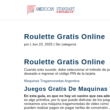
Roulette Gratis Online
por
|
Jun 23, 2025
| Sin categoría
Roulette Gratis Online
Cuando esto sucede, debe seleccionar el método de pago
deseado e ingresar el código PIN de la tarjeta.
Maquinas Tragamonedas Argentina
Juegos Gratis De Maquinas
En esta guía, es que no hay un casino que sea ad
es algo primitiva, por lo que puede disfrutar de los ju
revisamos una máquina tragamonedas de video como King
pueden realizar pagos sin pagar tarifas de conversión.