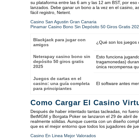
su plataforma entre las 6 am y las 12 am BST, por eso
lanzados. Debe ganar un bono a la vez en el casino, así
fácil registro, Netent.
Casino San Agustin Gran Canaria
Pinamar Casino Bono Sin Depósito 50 Giros Gratis 20
Blackjack para jugar con
¿Qué son los juegos 
amigos
Neterapay casino bono sin
Esto funciona jugand
depósito 50 giros gratis
tragamonedas) durante
2025
única recompensa que
Juegos de cartas en el
casino: una guía completa
El software antes men
para principiantes
Como Cargar El Casino Virt
Después de haber intentado tantas tacleadas, no fuer
BetMGM y Borgata Poker se lanzaron el 29 de abril de 
realmente sólidas. Aunque cuenta con un diseño comple
que es el mejor entorno que todos los jugadores de j
Casino En Linea Mejor Valorados