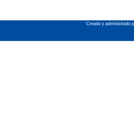
Creado y administrado 