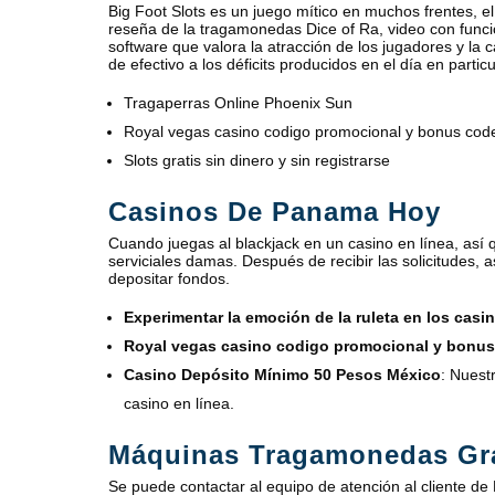
Big Foot Slots es un juego mítico en muchos frentes, 
reseña de la tragamonedas Dice of Ra, video con funci
software que valora la atracción de los jugadores y la
de efectivo a los déficits producidos en el día en partic
Tragaperras Online Phoenix Sun
Royal vegas casino codigo promocional y bonus cod
Slots gratis sin dinero y sin registrarse
Casinos De Panama Hoy
Cuando juegas al blackjack en un casino en línea, así 
serviciales damas. Después de recibir las solicitudes, 
depositar fondos.
Experimentar la emoción de la ruleta en los casin
Royal vegas casino codigo promocional y bonus
Casino Depósito Mínimo 50 Pesos México
: Nuest
casino en línea.
Máquinas Tragamonedas Grat
Se puede contactar al equipo de atención al cliente de