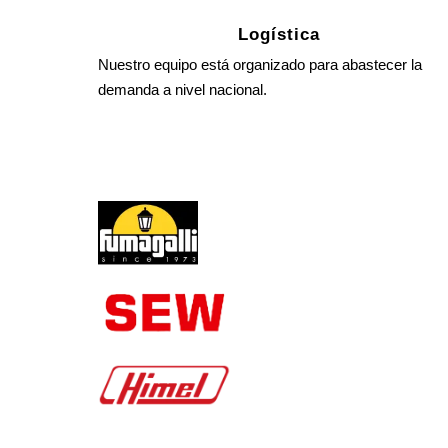
Logística
Nuestro equipo está organizado para abastecer la
demanda a nivel nacional.