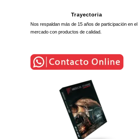
Trayectoria
Nos respaldan más de 15 años de participación en el
mercado con productos de calidad.