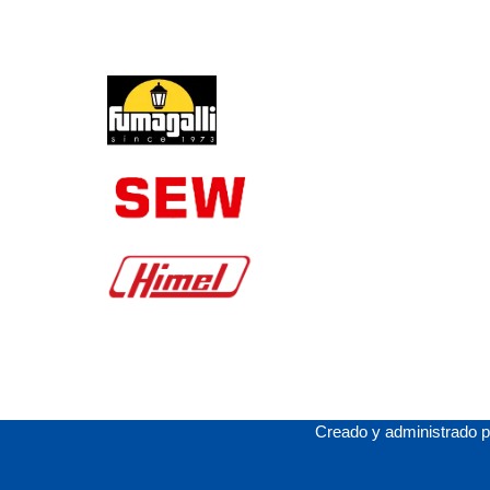
Creado y administrado 