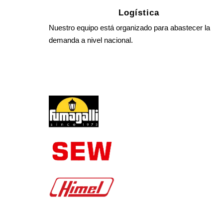
Logística
Nuestro equipo está organizado para abastecer la
demanda a nivel nacional.