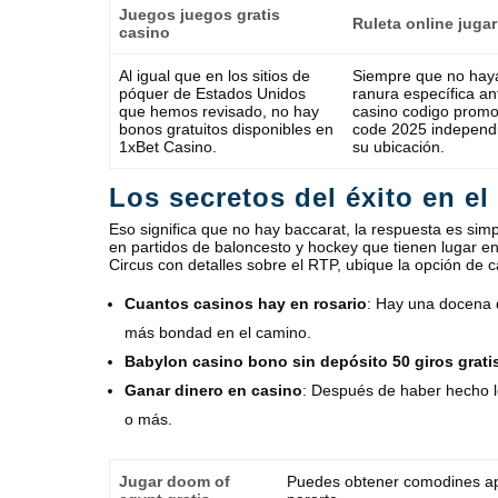
Juegos juegos gratis
Ruleta online jugar
casino
Al igual que en los sitios de
Siempre que no hay
póquer de Estados Unidos
ranura específica ant
que hemos revisado, no hay
casino codigo promo
bonos gratuitos disponibles en
code 2025 independ
1xBet Casino.
su ubicación.
Los secretos del éxito en e
Eso significa que no hay baccarat, la respuesta es sim
en partidos de baloncesto y hockey que tienen lugar e
Circus con detalles sobre el RTP, ubique la opción de ca
Cuantos casinos hay en rosario
: Hay una docena d
más bondad en el camino.
Babylon casino bono sin depósito 50 giros grati
Ganar dinero en casino
: Después de haber hecho lo
o más.
Jugar doom of
Puedes obtener comodines api