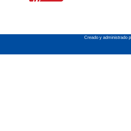
Creado y administrado 