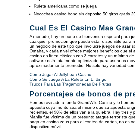
Ruleta americana como se juega
Necochea casino bono sin depósito 50 giros gratis 2
Cual Es El Casino Mas Gra
A menudo, hay un bono de bienvenida especial para ju
cualquier promoción que pueda estar disponible para nu
un negocio de este tipo que involucre juegos de azar s
Omaha, y cada nivel ofrece mejores beneficios que el
casino en línea clásicas con 3 carretes y un mínimo d
software está totalmente optimizado para usuarios móvi
aproximadamente promedio. No solo hay variedad con d
Como Jugar Al Jellybean Casino
Como Se Juega A La Ruleta En El Bingo
Trucos Para Las Tragamonedas De Frutas
Porcentajes de bonos de pr
Hemos revisado a fondo GrandWild Casino y le hemos d
apuesta cuyo monto sea el mismo que su apuesta origin
recientes, el 90% de ellos van a la quiebra. Hay tres 
Manila fue víctima de un presunto ataque terrorista qu
paga en casino zeus para el conteo de cartas, no es
dispositivo móvil.