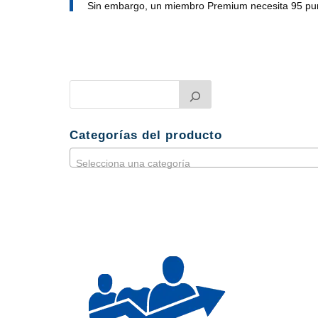
Sin embargo, un miembro Premium necesita 95 pu
Categorías del producto
Selecciona una categoría