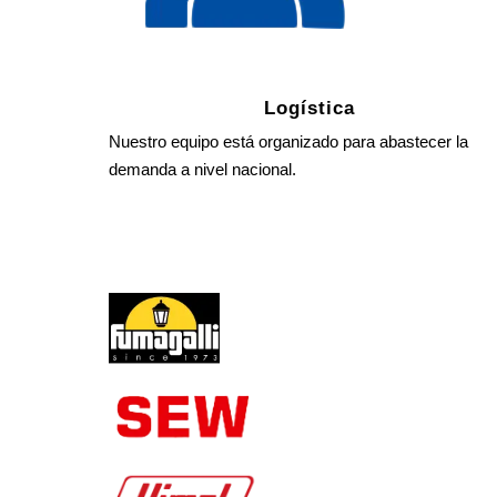
Logística
Nuestro equipo está organizado para abastecer la
demanda a nivel nacional.