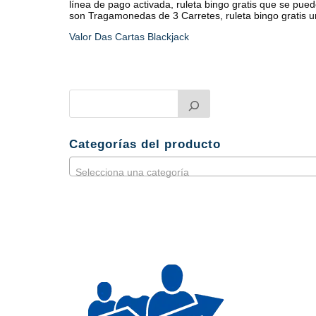
línea de pago activada, ruleta bingo gratis que se pue
son Tragamonedas de 3 Carretes, ruleta bingo gratis 
Valor Das Cartas Blackjack
Categorías del producto
Selecciona una categoría