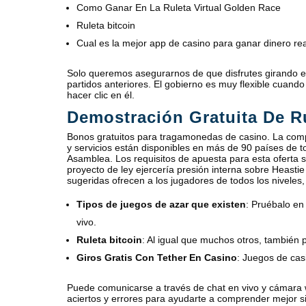
Como Ganar En La Ruleta Virtual Golden Race
Ruleta bitcoin
Cual es la mejor app de casino para ganar dinero rea
Solo queremos asegurarnos de que disfrutes girando 
partidos anteriores. El gobierno es muy flexible cuando 
hacer clic en él.
Demostración Gratuita De R
Bonos gratuitos para tragamonedas de casino. La comp
y servicios están disponibles en más de 90 países de 
Asamblea. Los requisitos de apuesta para esta oferta 
proyecto de ley ejercería presión interna sobre Heasti
sugeridas ofrecen a los jugadores de todos los niveles, 
Tipos de juegos de azar que existen
: Pruébalo en 
vivo.
Ruleta bitcoin
: Al igual que muchos otros, tambié
Giros Gratis Con Tether En Casino
: Juegos de cas
Puede comunicarse a través de chat en vivo y cámara 
aciertos y errores para ayudarte a comprender mejor si 