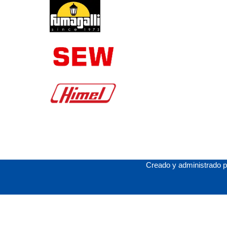
Creado y administrado 