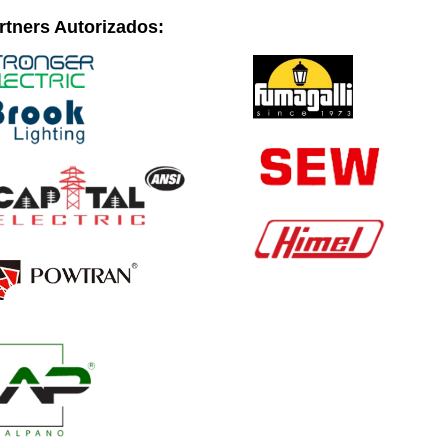
rtners Autorizados: