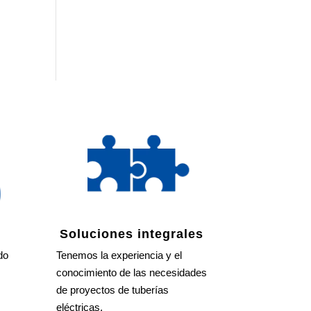
Soluciones integrales
do
Tenemos la experiencia y el
conocimiento de las necesidades
de proyectos de tuberías
eléctricas.