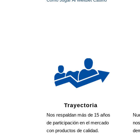
Como Jugar Al Weltbet Casino
Trayectoria
Nos respaldan más de 15 años
Nue
de participación en el mercado
nos
con productos de calidad.
dem