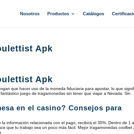
Nosotros
Productos
Catálogos
Certificac
ulettist Apk
ulettist Apk
engan que hacer uso de la moneda fiduciaria para apostar, lo que signif
 fantástico juego de tragamonedas sin tener que viajar a Nevada. Sin
mesa en el casino? Consejos para
 la información relacionada con el pago, recibirá el 30%. Dentro de 1 
hace que tu trabajo sea un poco más fácil. Mejor tragamonedas coolbet 
o.