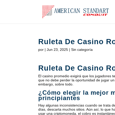
Ruleta De Casino Ro
por
|
Jun 23, 2025
| Sin categoría
Ruleta De Casino Ro
El casino promedio exigirá que los jugadores t
que no debe perder la oportunidad de jugar un
embargo, sobre todo.
¿Cómo elegir la mejor 
principiantes
Hay algunas inconsistencias cuando se trata de
días, descarta muchos sitios. Aún así, lo que 
usar una criptomoneda, el cobro es instantáne