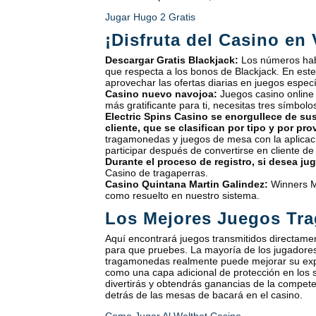
Jugar Hugo 2 Gratis
¡Disfruta del Casino en
Descargar Gratis Blackjack:
Los números habi
que respecta a los bonos de Blackjack. En este
aprovechar las ofertas diarias en juegos especí
Casino nuevo navojoa:
Juegos casino online
más gratificante para ti, necesitas tres símbol
Electric Spins Casino se enorgullece de su
cliente, que se clasifican por tipo y por pro
tragamonedas y juegos de mesa con la aplicaci
participar después de convertirse en cliente de
Durante el proceso de registro, si desea jug
Casino de tragaperras.
Casino Quintana Martin Galindez:
Winners Ma
como resuelto en nuestro sistema.
Los Mejores Juegos Tr
Aquí encontrará juegos transmitidos directame
para que pruebes. La mayoría de los jugadore
tragamonedas realmente puede mejorar su expe
como una capa adicional de protección en los s
divertirás y obtendrás ganancias de la compete
detrás de las mesas de bacará en el casino.