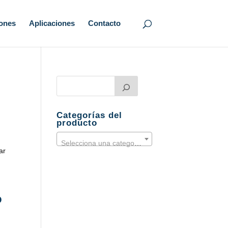
iones
Aplicaciones
Contacto
Categorías del
producto
Selecciona una categoría
ar
o