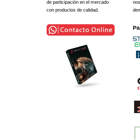
de participación en el mercado
nos
con productos de calidad.
dem
Pa