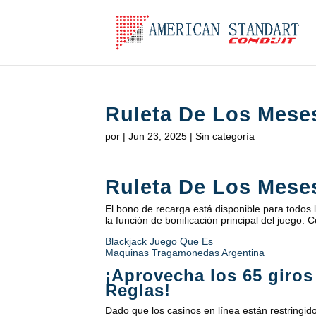
Ruleta De Los Mese
por
|
Jun 23, 2025
| Sin categoría
Ruleta De Los Mese
El bono de recarga está disponible para todos
la función de bonificación principal del juego.
Blackjack Juego Que Es
Maquinas Tragamonedas Argentina
¡Aprovecha los 65 giros
Reglas!
Dado que los casinos en línea están restringid