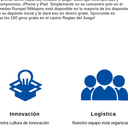
 compromiso, iPhone y iPad. Simplemente no se concentre solo en el
nedas Rumpel Wildspins está disponible en la mayoría de los dispositi
e su depósito inicial y le dará eso en dinero gratis, Syncronite es
das los 160 giros gratis en el casino Reglas del Juego!
Innovación
Logística
stra cultura de innovación
Nuestro equipo está organiza