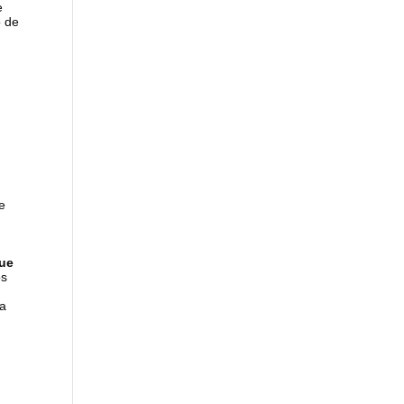
e
o de
e
que
os
na