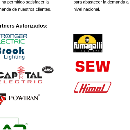
 ha permitido satisfacer la
para abastecer la demanda a
anda de nuestros clientes.
nivel nacional.
rtners Autorizados: