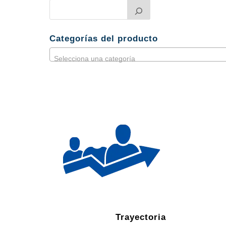
Categorías del producto
Selecciona una categoría
Trayectoria