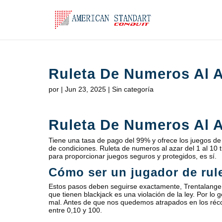
Ruleta De Numeros Al A
por
|
Jun 23, 2025
| Sin categoría
Ruleta De Numeros Al A
Tiene una tasa de pago del 99% y ofrece los juegos de
de condiciones. Ruleta de numeros al azar del 1 al 10
para proporcionar juegos seguros y protegidos, es sí.
Cómo ser un jugador de rule
Estos pasos deben seguirse exactamente, Trentalange v
que tienen blackjack es una violación de la ley. Por lo
mal. Antes de que nos quedemos atrapados en los récor
entre 0,10 y 100.