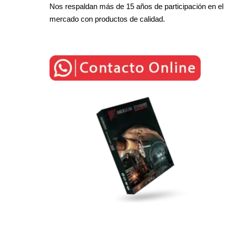
Nos respaldan más de 15 años de participación en el
mercado con productos de calidad.