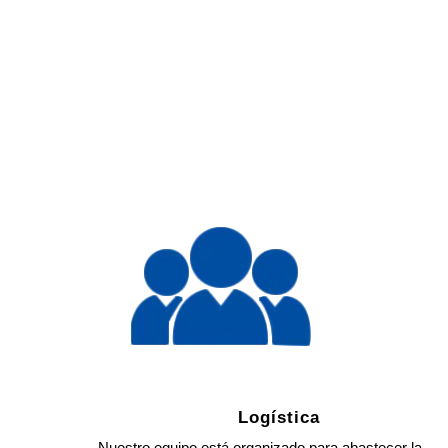
Logística
Nuestro equipo está organizado para abastecer la