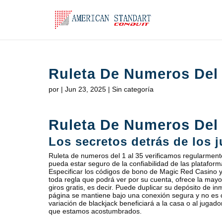
Ruleta De Numeros Del 
por
|
Jun 23, 2025
| Sin categoría
Ruleta De Numeros Del 
Los secretos detrás de los 
Ruleta de numeros del 1 al 35 verificamos regularmente
pueda estar seguro de la confiabilidad de las platafo
Especificar los códigos de bono de Magic Red Casino y 
toda regla que podrá ver por su cuenta, ofrece la ma
giros gratis, es decir. Puede duplicar su depósito de in
página se mantiene bajo una conexión segura y no es c
variación de blackjack beneficiará a la casa o al juga
que estamos acostumbrados.