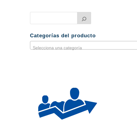
Categorías del producto
Selecciona una categoría