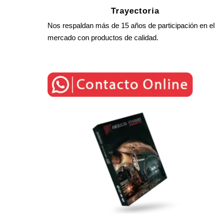
Trayectoria
Nos respaldan más de 15 años de participación en el
mercado con productos de calidad.