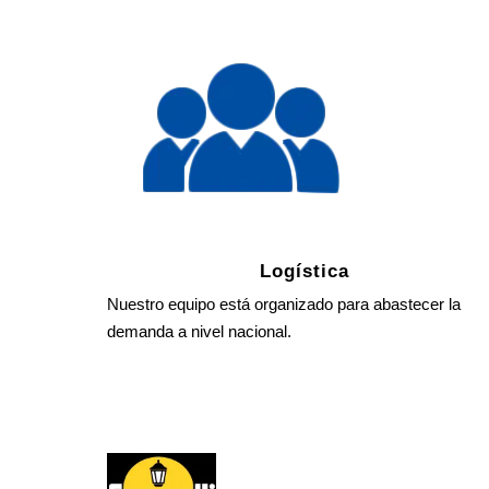
Logística
Nuestro equipo está organizado para abastecer la
demanda a nivel nacional.