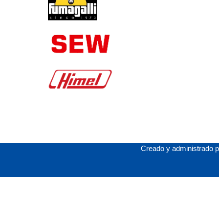
Creado y administrado 