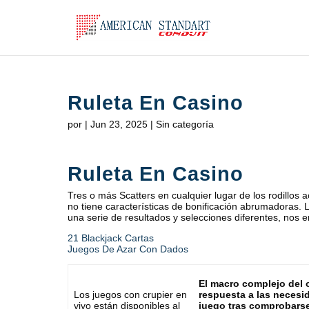
Ruleta En Casino
por
|
Jun 23, 2025
| Sin categoría
Ruleta En Casino
Tres o más Scatters en cualquier lugar de los rodillos ac
no tiene características de bonificación abrumadoras. 
una serie de resultados y selecciones diferentes, nos 
21 Blackjack Cartas
Juegos De Azar Con Dados
El macro complejo del 
Los juegos con crupier en
respuesta a las necesi
vivo están disponibles al
juego tras comprobars