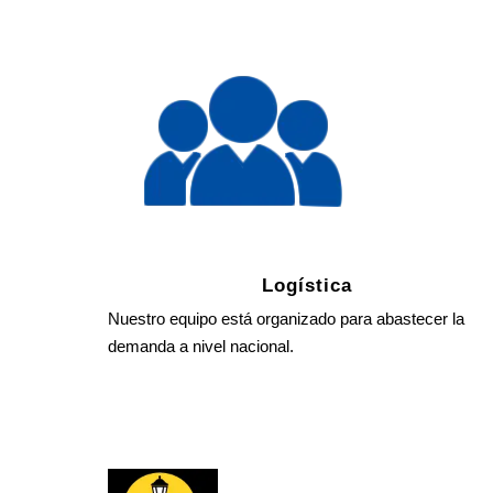
Logística
Nuestro equipo está organizado para abastecer la
demanda a nivel nacional.