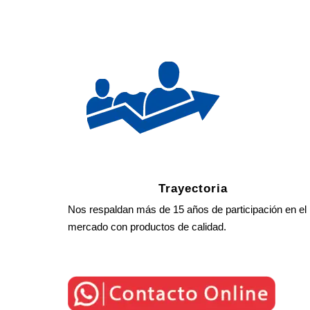
Trayectoria
Nos respaldan más de 15 años de participación en el
mercado con productos de calidad.