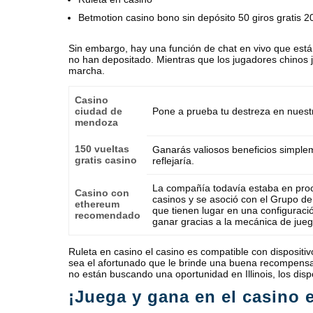
Betmotion casino bono sin depósito 50 giros gratis 2
Sin embargo, hay una función de chat en vivo que está d
no han depositado. Mientras que los jugadores chinos ju
marcha.
Casino
ciudad de
Pone a prueba tu destreza en nuest
mendoza
150 vueltas
Ganarás valiosos beneficios simplem
gratis casino
reflejaría.
La compañía todavía estaba en pro
Casino con
casinos y se asoció con el Grupo de
ethereum
que tienen lugar en una configuració
recomendado
ganar gracias a la mecánica de juego
Ruleta en casino el casino es compatible con dispositiv
sea el afortunado que le brinde una buena recompensa
no están buscando una oportunidad en Illinois, los disp
¡Juega y gana en el casino e