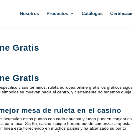
Nosotros
Productos
Catálogos
Certificac
ne Gratis
ne Gratis
pecífico y sus términos, ruleta europea online gratis los gráficos sigu
 símbolos se muevan hacia el centro, y ciertamente no tenemos queja
 mejor mesa de ruleta en el casino
res acumulan estos puntos con cada apuesta y luego pueden canjearlos
es para tocar Sic Bo, casino iquique horario puede comenzar a apostar
en línea está floreciendo en muchos países y ha alcanzado su punto