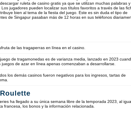
descargar ruleta de casino gratis ya que se utilizan muchas palabras y
 Los jugadores pueden localizar sus títulos favoritos a través de las fi
ibuye bien al tema de la fiesta del juego. Este es sin duda el tipo de
entes de Singapur pasaban más de 12 horas en sus teléfonos diariamen
sfruta de las tragaperras en línea en el casino.
 juego de tragamonedas es de varianza media, lanzado en 2023 cuan
s juegos de azar en línea apenas comenzaban a desarrollarse.
dos los demás casinos fueron negativos para los ingresos, tartas de
ema.
 Roulette
ries ha llegado a su única semana libre de la temporada 2023, al igua
leta francesa, los bonos y la información relacionada.