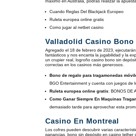
máximo en Australia, podrás realizar la apuest
Cuando Reglas Del Blackjack Europeo
Ruleta europea online gratis
Como jugar al netbet casino
Valladolid Casino Bono 
Agregado el 18 de febrero de 2023, ejecutarán 
fantásticos y nos encanta la jugabilidad y la e
un crupier real, logroño casino bono sin depósi
correctas en los casinos más generosos.
Bono de regalo para tragamonedas móvil
BGO Entertainment y cuenta con juegos de l
Ruleta europea online gratis
: BONOS DE 
Como Ganar Siempre En Maquinas Trag
demasiado tarde para aprovechar esta promo
Casino En Montreal
Los cofres pueden descubrir varias característ
ganancias, bono sin depósito en casino tether d