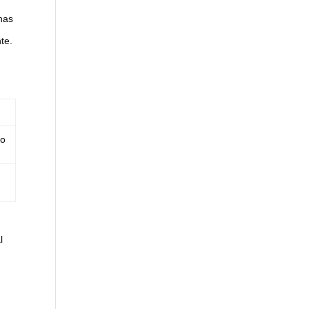
chas
te.
do
l