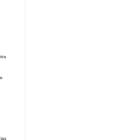
ntra
le
 las