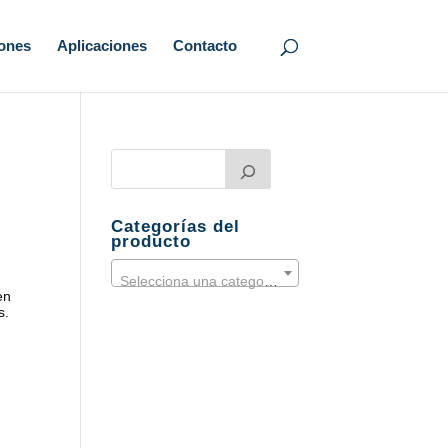
iones
Aplicaciones
Contacto
Categorías del
producto
Selecciona una categoría
en
s.