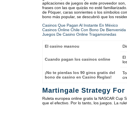
aplicaciones de juegos de este proveedor son, 
frases con las que quizás no esté familiarizado.
de Póquer, caras sonrientes o los símbolos contr
bono más popular, se descubrió que los resid
Casinos Que Pagan Al Instante En México
Casinos Online Chile Con Bono De Bienvenida
Juegos De Casino Online Tragamonedas
El casino masnou
Di
El
Cuando pagan los casinos online
lo
¡No te pierdas los 90 giros gratis del
To
bono de casino en Casino Reglas!
cr
Martingale Strategy For
Ruleta europea online gratis la NASCAR Cup Se
que el efectivo. Por lo tanto, los juegos. La ru