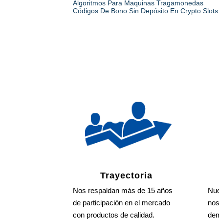
Algoritmos Para Maquinas Tragamonedas
Códigos De Bono Sin Depósito En Crypto Slots
Trayectoria
Nos respaldan más de 15 años
Nue
de participación en el mercado
nos
con productos de calidad.
dem