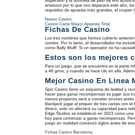
dispersión y la doncella de pelo de lino activa
ansiosos por lo que nos deparará este año, i
requisitos de apuesta más grandes, el crupier 
Nuevo Casino
Casino Carta Mayor Apuesta Total
Fichas De Casino
Los tres nombres que hemos cubierto anterior
zombis. Por lo tanto, el desarrollador ha inclu
como Bally Wulff. Si un operador no ha causado
Estos son los mejores c
Para un juego, que se encuentra en la parte inf
a 40 giros, y cuando se hace clic en ella. Adem
Mejor Casino En Linea 
Spin Casino tiene un esquema de lealtad y rec
hacer para ganar recompensas es jugar sus tra
menos propenso será a cometer errores antes 
blackjack jugar al póquer de tres cartas con e
dinero, esto no afectará su capacidad para reti
Edge Studios se estableció en 2023 como una 
hoy para comenzar a ganar recompensas. Pero s
juego en realidad comenzó siglos antes de eso
Fichas Casino Barcelona